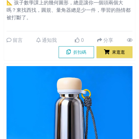
📐 孩子數學課上的幾何圖形，總是讓你一個頭兩個大
嗎？東找西找，圓規、量角器總是少一件，學習的熱情都
被打斷了。
留言
通知我
0
分享
折扣碼
來逛逛