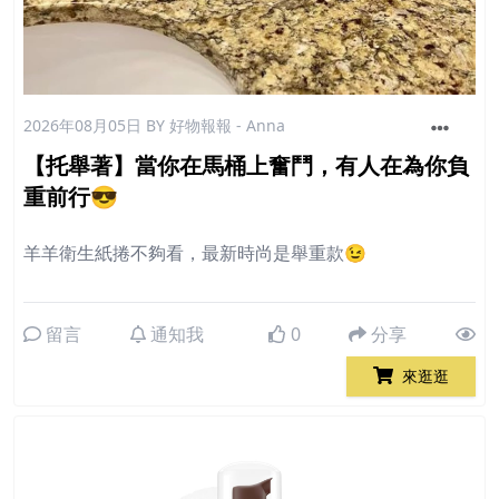
2026年08月05日
BY 好物報報 - Anna
【托舉著】當你在馬桶上奮鬥，有人在為你負
重前行😎
羊羊衛生紙捲不夠看，最新時尚是舉重款😉
留言
通知我
0
分享
來逛逛