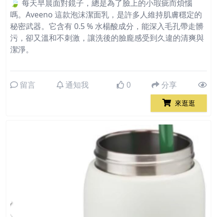
🍃 每天早晨面對鏡子，總是為了臉上的小瑕疵而煩惱
嗎。Aveeno 這款泡沫潔面乳，是許多人維持肌膚穩定的
秘密武器。它含有 0.5 % 水楊酸成分，能深入毛孔帶走髒
污，卻又溫和不刺激，讓洗後的臉龐感受到久違的清爽與
潔淨。
留言
通知我
0
分享
來逛逛