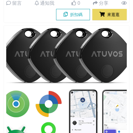
留言
通知我
0
分享
折扣碼
來逛逛