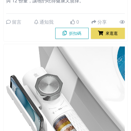
與 12 份量，讓牠們吃得健康又規律。
留言
通知我
0
分享
折扣碼
來逛逛