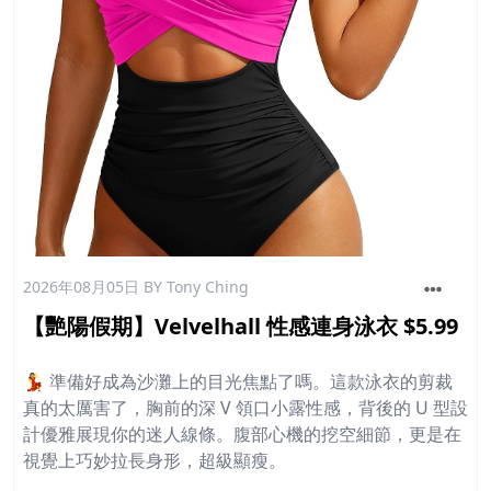
2026年08月05日
BY Tony Ching
【艷陽假期】Velvelhall 性感連身泳衣 $5.99
💃 準備好成為沙灘上的目光焦點了嗎。這款泳衣的剪裁
真的太厲害了，胸前的深 V 領口小露性感，背後的 U 型設
計優雅展現你的迷人線條。腹部心機的挖空細節，更是在
視覺上巧妙拉長身形，超級顯瘦。