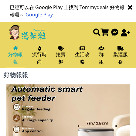
已經可以在 Google Play 上找到 Tommydeals 好物報
報囉～
Google Play
好物報
流行時
挖寶
生活攻
群
集運服
報
尚
趣
略
組
務
好物報報
好物報報 - T
群組
挖寶趣
好物報報
流行時尚
生活攻略
集運服務