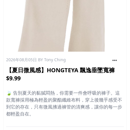
2026年08月05日
BY Tony Ching
【夏日微風感】HONGTEYA 飄逸垂墜寬褲
$9.99
🍃 告別夏天的黏膩悶熱，你需要一件會呼吸的褲子。這
款寬褲採用極為輕盈的聚酯纖維布料，穿上後幾乎感受不
到它的存在，只有微風拂過褲管的清爽感，讓你的每一步
都輕盈自在。