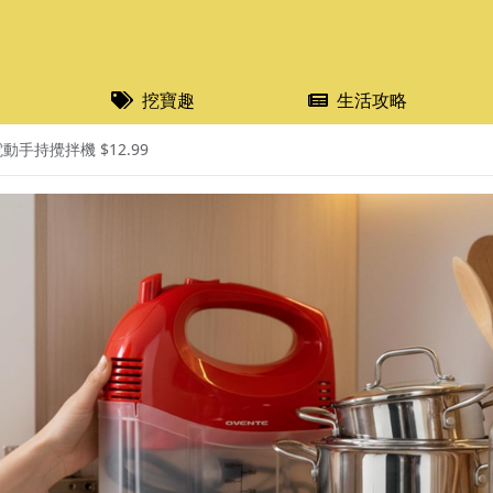
挖寶趣
生活攻略
動手持攪拌機 $12.99