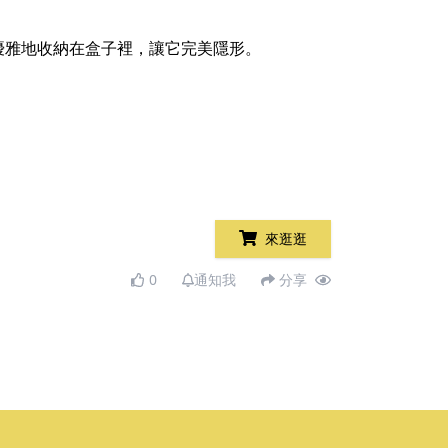
優雅地收納在盒子裡，讓它完美隱形。
來逛逛
0
通知我
分享