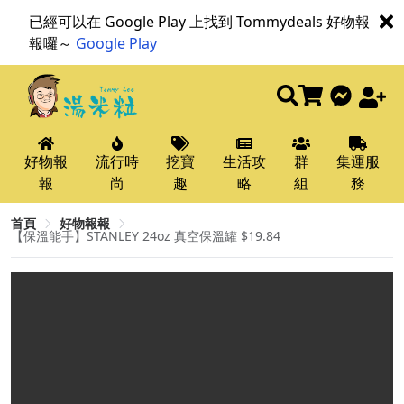
已經可以在 Google Play 上找到 Tommydeals 好物報
報囉～
Google Play
好物報
流行時
挖寶
生活攻
群
集運服
報
尚
趣
略
組
務
首頁
好物報報
【保溫能手】STANLEY 24oz 真空保溫罐 $19.84