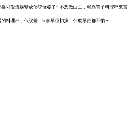
從可愛蛋糕變成傳統發糕了~ 不想做白工，就靠電子料理秤來當你
料理秤，低誤差，5 個單位切換，什麼單位都不怕 ~ ​