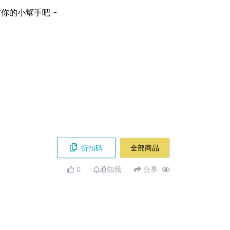
的小幫手吧 ~​
折扣碼
全部商品
0
通知我
分享