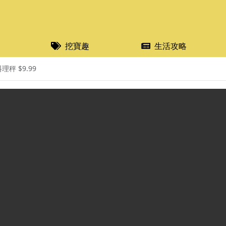
挖寶趣
生活攻略
秤 $9.99​