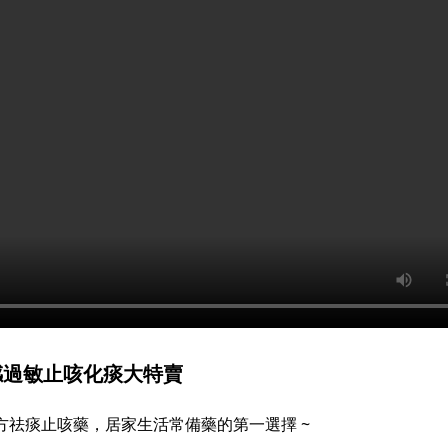
 流感過敏止咳化痰大特賣
處方祛痰止咳藥，居家生活常備藥的第一選擇 ~