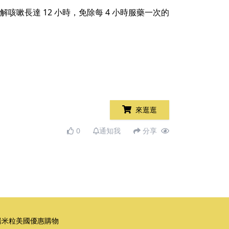
咳嗽長達 12 小時，免除每 4 小時服藥一次的
來逛逛
0
通知我
分享
湯米粒美國優惠購物