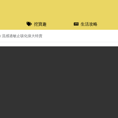
挖寶趣
生活攻略
nex 流感過敏止咳化痰大特賣