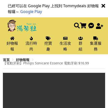
已經可以在 Google Play 上找到 Tommydeals 好物報
報囉～
Google Play
好物報
流行時
挖寶
生活攻
群
集運服
報
尚
趣
略
組
務
首頁
好物報報
【電動牙刷】Philips Sonicare Essence 電動牙刷 $16.99