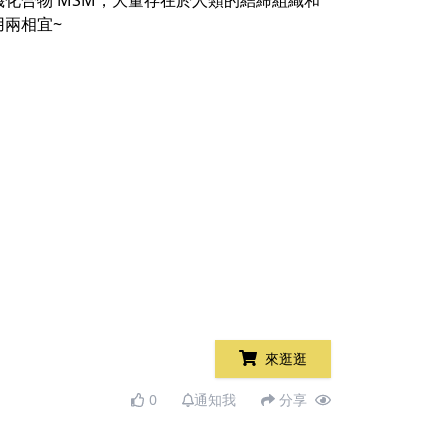
化合物 MSM，大量存在於人類的結締組織和
兩相宜~
來逛逛
0
通知我
分享