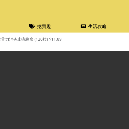
挖寶趣
生活攻略
 維骨力消炎止痛綠盒 (120粒) $11.89