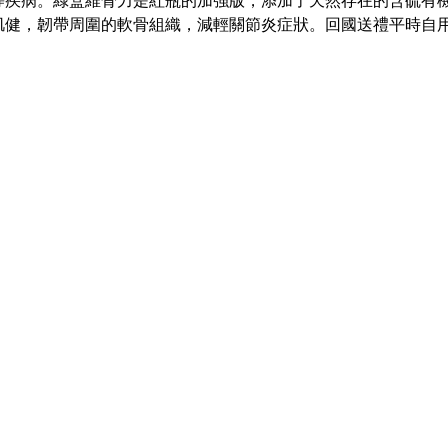
疾病。綠盒維骨力是紅瓶的加強版，添加了天然存在的含硫有機
肌健，韌帶周圍的軟骨組織，減輕關節炎症狀。回國送禮平時自用