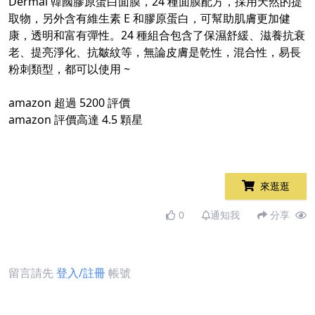
Dermal 韓國膠原蛋白面膜，24 種面膜配方，採用天然的提
取物，另外含有維生素 E 和膠原蛋白，可幫助肌膚更加健
康，透明和富有彈性。24 種組合包含了保濕舒緩、滋養抗衰
老、提亮淨化、抗皺紋等，無論皮膚是乾性，混合性，易長
粉刺類型，都可以使用 ~
amazon 超過 5200 評價
amazon 評價高達 4.5 顆星
來逛逛
0
通知我
分享
留言請先
登入/註冊
帳號