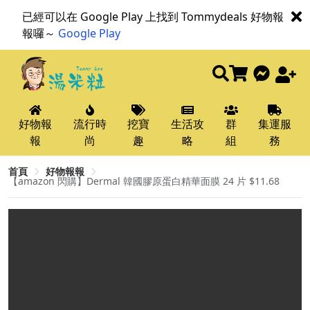
已經可以在 Google Play 上找到 Tommydeals 好物報
報囉～
Google Play
好物報
流行時
挖寶
生活攻
群
集運服
報
尚
趣
略
組
務
首頁
好物報報
【amazon 閃購】Dermal 韓國膠原蛋白精華面膜 24 片 $11.68