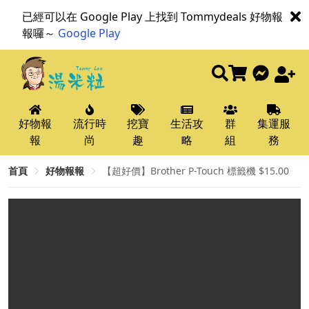
已經可以在 Google Play 上找到 Tommydeals 好物報
報囉～
Google Play
好物報
流行時
挖寶
生活攻
群
集運服
報
尚
趣
略
組
務
首頁
好物報報
【超好價】Brother P-Touch 標籤機 $15.00