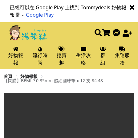
已經可以在 Google Play 上找到 Tommydeals 好物報
報囉～
Google Play
好物報
流行時
挖寶
生活攻
群
集運服
報
尚
趣
略
組
務
首頁
好物報報
【閃購】BEMLP 0.35mm 超細圓珠筆 x 12 支 $4.48