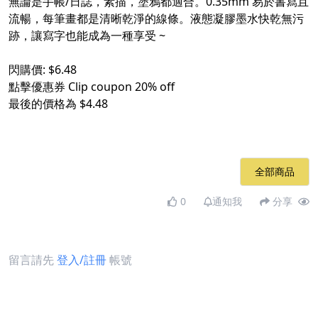
無論是手帳/日誌，素描，塗鴉都適合。0.35mm 易於書寫且
流暢，每筆畫都是清晰乾淨的線條。液態凝膠墨水快乾無污
跡，讓寫字也能成為一種享受 ~
閃購價: $6.48
點擊優惠券 Clip coupon 20% off
最後的價格為 $4.48
全部商品
0
通知我
分享
留言請先
登入/註冊
帳號