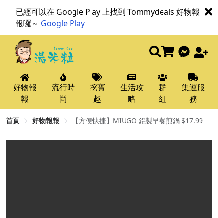
已經可以在 Google Play 上找到 Tommydeals 好物報
報囉～
Google Play
好物報
流行時
挖寶
生活攻
群
集運服
報
尚
趣
略
組
務
首頁
好物報報
【方便快捷】MIUGO 鋁製早餐煎鍋 $17.99