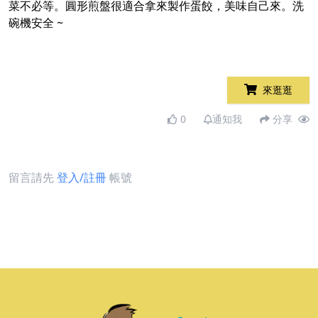
菜不必等。圓形煎盤很適合拿來製作蛋餃，美味自己來。洗
碗機安全 ~
來逛逛
0
通知我
分享
留言請先
登入/註冊
帳號