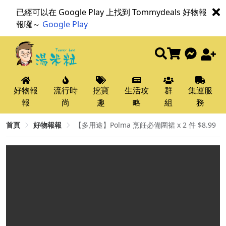
已經可以在 Google Play 上找到 Tommydeals 好物報
報囉～
Google Play
好物報
流行時
挖寶
生活攻
群
集運服
報
尚
趣
略
組
務
首頁
好物報報
【多用途】Polma 烹飪必備圍裙 x 2 件 $8.99