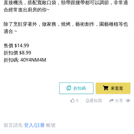
直接機洗，搭配寬敞口袋，頸帶跟腰帶都可以調節，非常適
合經常進出廚房的你~
除了烹飪穿著外，做家務，燒烤，藝術創作，園藝種植等也
適合 ~
售價 $14.99
折扣價 $8.99
折扣碼: 40Y4NM4M
折扣碼
來逛逛
0
通知我
分享
留言請先
登入/註冊
帳號