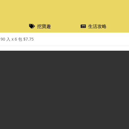
挖寶趣
生活攻略
入 x 6 包 $7.75