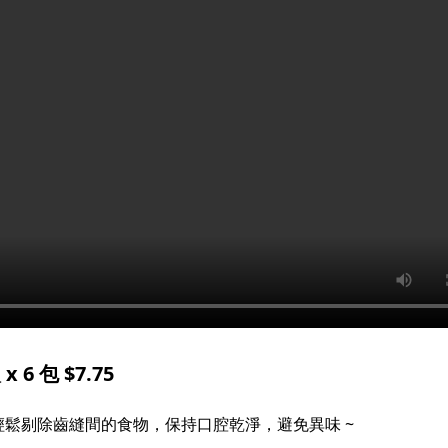
6 包 $7.75
鬆剔除齒縫間的食物，保持口腔乾淨，避免異味 ~