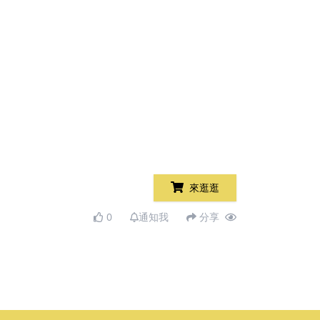
來逛逛
0
通知我
分享