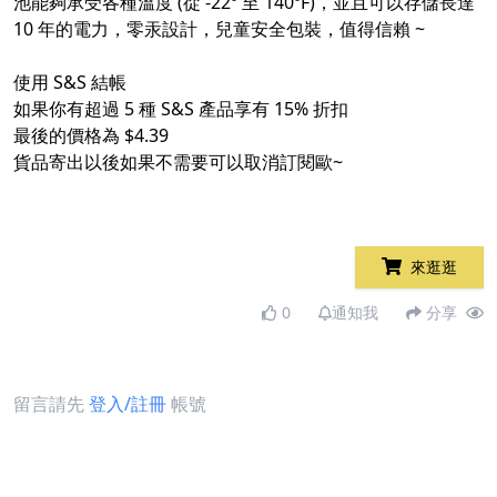
池能夠承受各種溫度 (從 -22º 至 140ºF)，並且可以存儲長達
10 年的電力，零汞設計，兒童安全包裝，值得信賴 ~
使用 S&S 結帳
如果你有超過 5 種 S&S 產品享有 15% 折扣
最後的價格為 $4.39
貨品寄出以後如果不需要可以取消訂閱歐~
來逛逛
0
通知我
分享
留言請先
登入/註冊
帳號