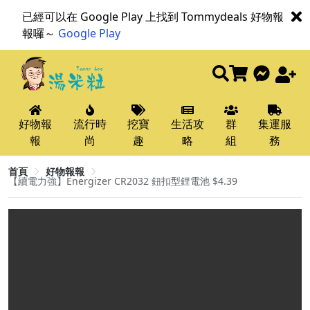
已經可以在 Google Play 上找到 Tommydeals 好物報
報囉～
Google Play
好物報
流行時
挖寶
生活攻
群
集運服
報
尚
趣
略
組
務
首頁
好物報報
【續電力強】Energizer CR2032 鈕扣型鋰電池 $4.39