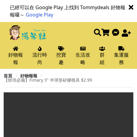
已經可以在 Google Play 上找到 Tommydeals 好物報
報囉～
Google Play
好物報
流行時
挖寶
生活攻
群
集運服
報
尚
趣
略
組
務
首頁
好物報報
【烘培必備】Fimary 3" 半球形矽膠模具 $2.99​