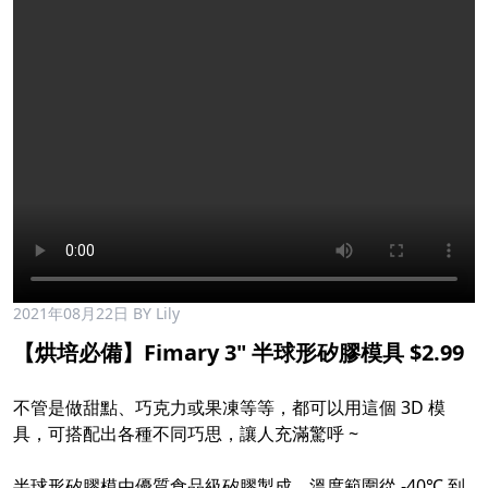
2021年08月22日
BY Lily
【烘培必備】Fimary 3" 半球形矽膠模具 $2.99​
不管是做甜點、巧克力或果凍等等，都可以用這個 3D 模
具，可搭配出各種不同巧思，讓人充滿驚呼 ~​
半球形矽膠模由優質食品級矽膠製成，溫度範圍從 -40℃ 到