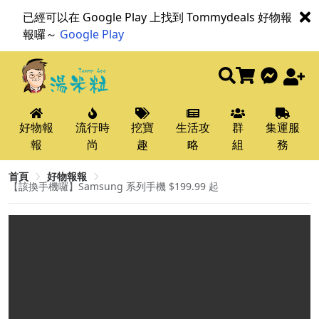
已經可以在 Google Play 上找到 Tommydeals 好物報
報囉～
Google Play
好物報
流行時
挖寶
生活攻
群
集運服
報
尚
趣
略
組
務
首頁
好物報報
【該換手機囉】Samsung 系列手機 $199.99 起