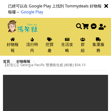
已經可以在 Google Play 上找到 Tommydeals 好物報
報囉～
Google Play
好物報
流行時
挖寶
生活攻
群
集運服
報
尚
趣
略
組
務
首頁
好物報報
【好安心】Georgia Pacific 雙層衛生紙 (80卷) $34.15