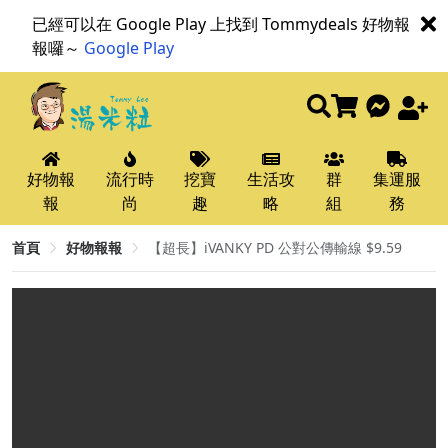
已經可以在 Google Play 上找到 Tommydeals 好物報
報囉～
Google Play
好物報
流行時
挖寶
生活攻
群
集運服
報
尚
趣
略
組
務
首頁
好物報報
【超長】iVANKY PD 公對公傳輸線 $9.59