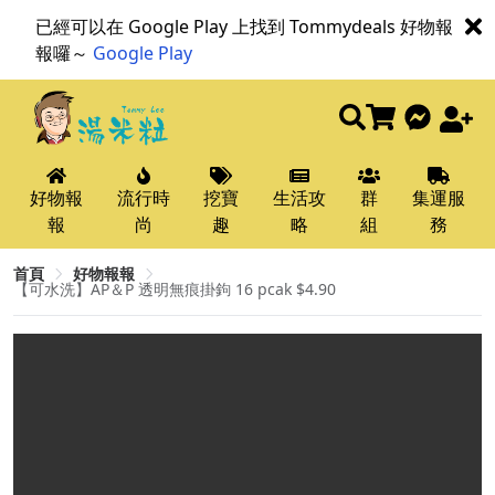
已經可以在 Google Play 上找到 Tommydeals 好物報
報囉～
Google Play
好物報
流行時
挖寶
生活攻
群
集運服
報
尚
趣
略
組
務
首頁
好物報報
【可水洗】AP＆P 透明無痕掛鉤 16 pcak $4.90