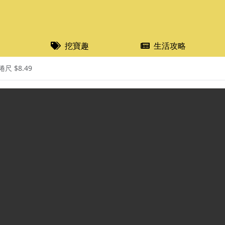
挖寶趣
生活攻略
捲尺 $8.49