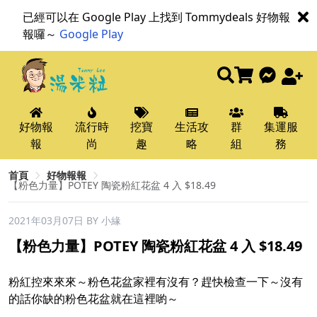
已經可以在 Google Play 上找到 Tommydeals 好物報
報囉～
Google Play
好物報
流行時
挖寶
生活攻
群
集運服
報
尚
趣
略
組
務
首頁
好物報報
【粉色力量】POTEY 陶瓷粉紅花盆 4 入 $18.49
2021年03月07日
BY 小緣
【粉色力量】POTEY 陶瓷粉紅花盆 4 入 $18.49
粉紅控來來來～粉色花盆家裡有沒有？趕快檢查一下～沒有
的話你缺的粉色花盆就在這裡喲～