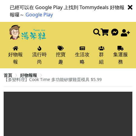
已經可以在 Google Play 上找到 Tommydeals 好物報
報囉～
Google Play
好物報
流行時
挖寶
生活攻
群
集運服
報
尚
趣
略
組
務
首頁
好物報報
【多變料理】Cook Time 多功能矽膠雞蛋模具 $5.99