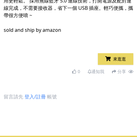
用更輕鬆。 採用無線藍牙 5.0 連線技術，打開電源及配對連
線完成，不需要接收器，省下一個 USB 插座。輕巧便攜，攜
帶很方便唷 ~​
sold and ship by amazon​
來逛逛
0
通知我
分享
留言請先
登入/註冊
帳號