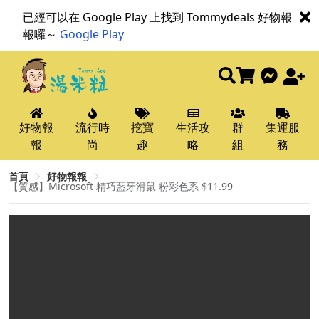
已經可以在 Google Play 上找到 Tommydeals 好物報
報囉～
Google Play
好物報
流行時
挖寶
生活攻
群
集運服
報
尚
趣
略
組
務
首頁
好物報報
【質感】Microsoft 精巧藍牙滑鼠 粉彩色系 $11.99​