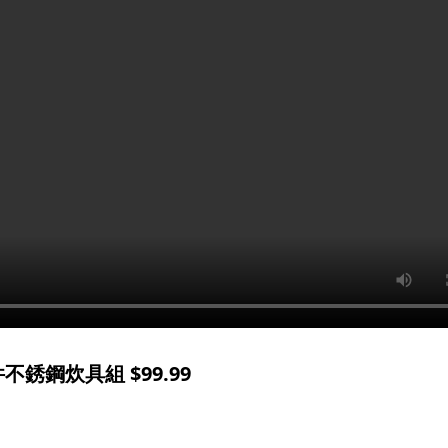
 件不銹鋼炊具組 $99.99