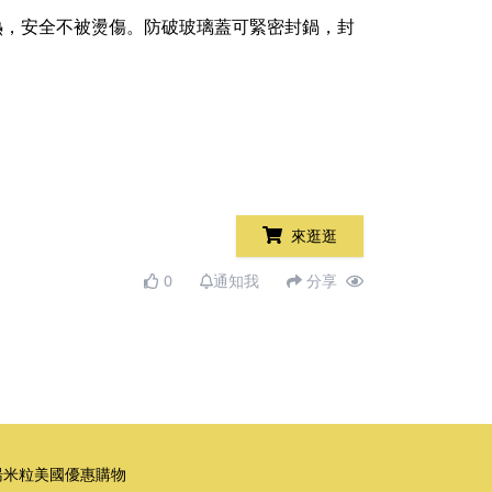
柄不導熱，安全不被燙傷。防破玻璃蓋可緊密封鍋，封
來逛逛
0
通知我
分享
湯米粒美國優惠購物