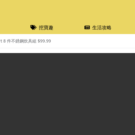
挖寶趣
生活攻略
rt 8 件不銹鋼炊具組 $99.99