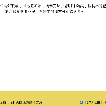
0 優質不銹鋼和純鋁製成，可迅速加熱，均勻受熱。 鉚釘不銹鋼手握
，可隨時觀看烹調狀況。有需要的朋友可別錯過囉~
好物報報】美國優惠購物交流
【好物報報】