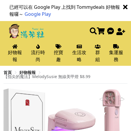
已經可以在 Google Play 上找到 Tommydeals 好物報
報囉～
Google Play
好物報
流行時
挖寶
生活攻
群
集運服
報
尚
趣
略
組
務
首頁
好物報報
【指尖的魔法】MelodySusie 無線美甲燈 $8.99