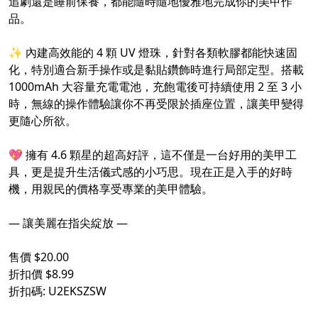
追劇還是睡前保養，都能隨時隨地優雅地完成你的美甲作
品。
⠀
✨ 內建高效能的 4 顆 UV 燈珠，針對各類軟膠都能快速固
化，特別適合新手操作或是黏貼鑽飾時進行局部定型。搭載
1000mAh 大容量充電電池，充飽電後可持續使用 2 至 3 小
時，無線的操作體驗讓你不再受限於插座位置，讓美甲變得
更隨心所欲。
⠀
💖 擁有 4.6 顆星的超高好評，這不僅是一台好用的美甲工
具，更是提升生活儀式感的小巧思。現在正是入手的好時
機，用親民的價格享受專業的美甲體驗。
⠀
— 讓美麗在指尖綻放 —
⠀
售價 $20.00
折扣價 $8.99
折扣碼: U2EKSZSW
⠀