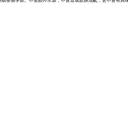
持續整個季節。不需額外水源，不會造成骯髒混亂，更不會有異味