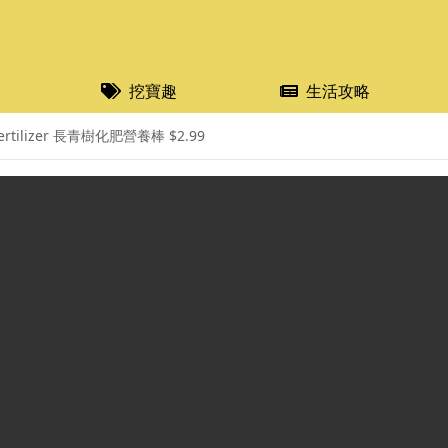
挖寶趣
生活攻略
Fertilizer 長青樹化肥營養棒 $2.99