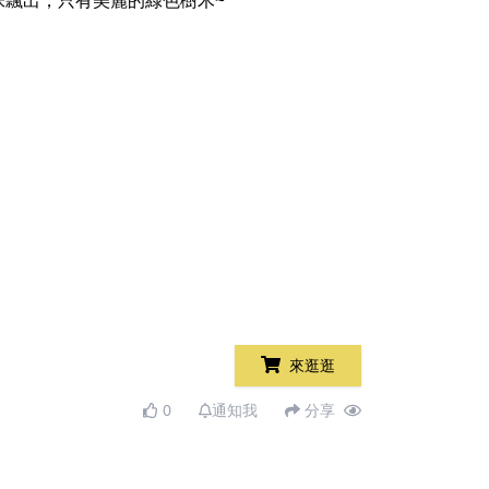
飄出，只有美麗的綠色樹木~
來逛逛
0
通知我
分享