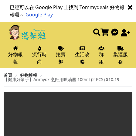
已經可以在 Google Play 上找到 Tommydeals 好物報
報囉～
Google Play
好物報
流行時
挖寶
生活攻
群
集運服
報
尚
趣
略
組
務
首頁
好物報報
【健康好幫手】Anmyox 烹飪用噴油器 100ml (2 PCS) $10.19