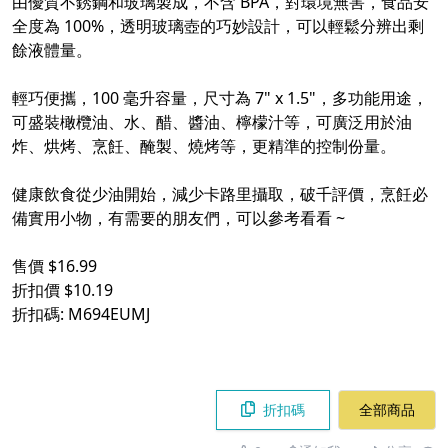
由優質不銹鋼和玻璃製成，不含 BPA，對環境無害，食品安
全度為 100%，透明玻璃壺的巧妙設計，可以輕鬆分辨出剩
餘液體量。
輕巧便攜，100 毫升容量，尺寸為 7" x 1.5"，多功能用途，
可盛裝橄欖油、水、醋、醬油、檸檬汁等，可廣泛用於油
炸、烘烤、烹飪、醃製、燒烤等，更精準的控制份量。
健康飲食從少油開始，減少卡路里攝取，破千評價，烹飪必
備實用小物，有需要的朋友們，可以參考看看 ~
售價 $16.99
折扣價 $10.19
折扣碼: M694EUMJ
折扣碼
全部商品