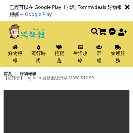
已經可以在 Google Play 上找到 Tommydeals 好物報
報囉～
Google Play
好物報
流行時
挖寶
生活攻
群
集運服
報
尚
趣
略
組
務
首頁
好物報報
【超靜音】Logitech 羅技無線滑鼠 M330 $12.99