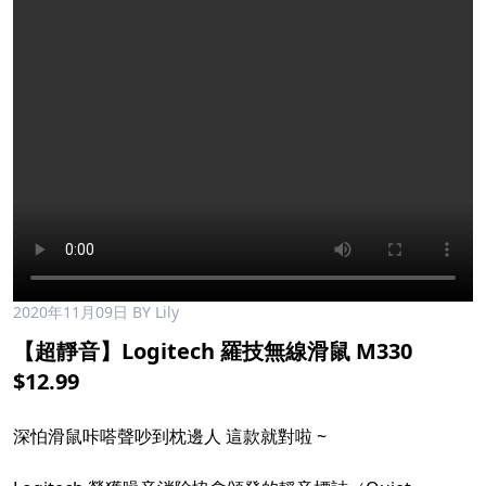
2020年11月09日
BY Lily
【超靜音】Logitech 羅技無線滑鼠 M330
$12.99
深怕滑鼠咔嗒聲吵到枕邊人 這款就對啦 ~