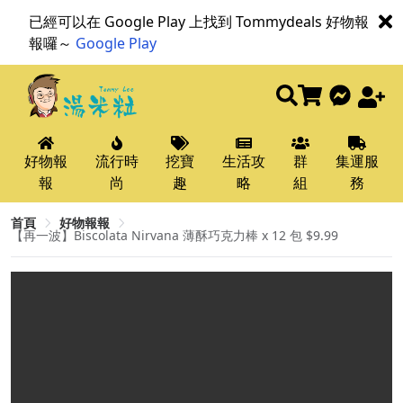
已經可以在 Google Play 上找到 Tommydeals 好物報
報囉～
Google Play
好物報
流行時
挖寶
生活攻
群
集運服
報
尚
趣
略
組
務
首頁
好物報報
【再一波】Biscolata Nirvana 薄酥巧克力棒 x 12 包 $9.99