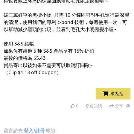
得也要敷上冰冰的保濕面膜幫助毛孔鎮定恢復唷～
破三萬好評的黑標小物~只需 10 分鐘即可對毛孔進行最深層
的清潔，使用我們的專利 c-bond 技術，每週使用一次，可
以幫助減少黑頭的出現，並看到毛孔大小明顯變小喔~
使用 S&S 結帳​
如果你有超過 5 種 S&S 產品享有 15% 折扣​
最後的價格為 $5.43
貨品寄出以後如果不需要可以取消訂閱歐~​
（Clip $1.13 off Coupon）
來逛逛
0
通知我
分享
留言請先
登入/註冊
帳號