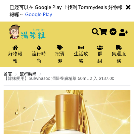
已經可以在 Google Play 上找到 Tommydeals 好物報
報囉～
Google Play
好物報
流行時
挖寶
生活攻
群
集運服
報
尚
趣
略
組
務
首頁
流行時尚
【韓妹愛用】Sulwhasoo 潤燥養膚精華 60mL 2 入 $137.00