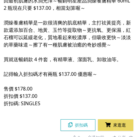
回最初肌膚的水潤光澤～暢銷明星產品潤燥養膚精華 60mL
2 瓶現在只要 $137.00，相當划算喔～
潤燥養膚精華是一款很清爽的肌底精華，主打祛黃提亮，新
款還添加百合、地黃、玉竹等提取物～更抗氧、更保濕，紅
石榴可以延緩老化，質地看起來較濃厚，但吸收更快～淡淡
的草藥味道～擦了有一種肌膚被治癒的奇妙感覺～
買就送暢銷款 4 件套，有精華液、潔面乳、卸妝油等。
記得輸入折扣碼才有兩瓶 $137.00 優惠喔～
售價 $178.00
折扣價 $137.00
折扣碼: SINGLES
折扣碼
來逛逛