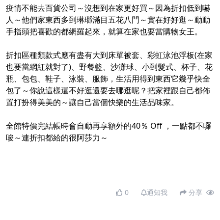
疫情不能去百貨公司～沒想到在家更好買～因為折扣低到嚇
人～他們家東西多到琳瑯滿目五花八門～實在好好逛～動動
手指頭把喜歡的都網羅起來，就算在家也要當購物女王。
折扣區種類款式應有盡有大到床單被套、彩虹泳池浮板(在家
也要當網紅就對了)、野餐籃、沙灘球、小到髮式、杯子、花
瓶、包包、鞋子、泳裝、服飾，生活用得到東西它幾乎快全
包了～你說這樣還不好逛還要去哪逛呢？把家裡跟自己都佈
置打扮得美美的～讓自己當個快樂的生活品味家。
全館特價完結帳時會自動再享額外的40％ Off ，一點都不囉
唆～連折扣都給的很阿莎力～
0
通知我
分享