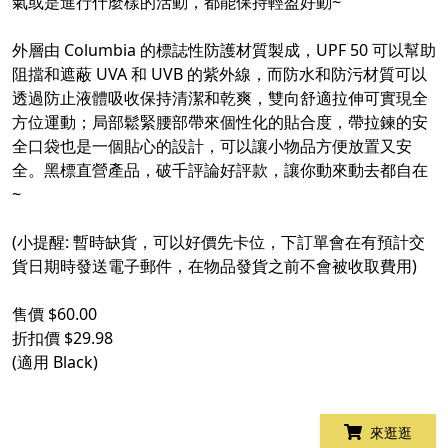
氣或是進行什麼樣的活動，都能保持輕盈好動~
外層由 Columbia 的標誌性防護材質製成，UPF 50 可以幫助
阻擋和遮蔽 UVA 和 UVB 的紫外線，而防水和防污材質可以
透過防止液體吸收保持清潔和乾爽，雙向舒適拉伸可實現全
方位運動；局部鬆緊腰部帶來個性化的貼合度，帶拉鍊的安
全口袋也是一個貼心的設計，可以讓小物品方便放置又安
全。黑標直營產品，破千評論好評款，讓你動來動去都自在
~
(小提醒: 暫時缺貨，可以好價先卡位，下訂單會在有預計交
貨日期時發送電子郵件，在物品發貨之前不會被收取費用)
售價 $60.00
折扣價 $29.98
(適用 Black)
來逛逛