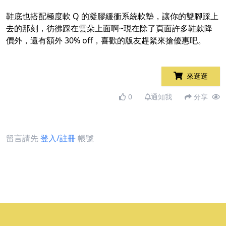
鞋底也搭配極度軟 Q 的凝膠緩衝系統軟墊，讓你的雙腳踩上
去的那刻，彷彿踩在雲朵上面啊~現在除了頁面許多鞋款降
價外，還有額外 30% off，喜歡的版友趕緊來搶優惠吧。
來逛逛
0
通知我
分享
留言請先
登入/註冊
帳號