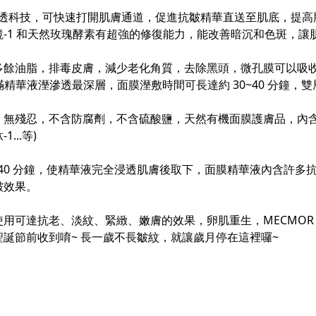
抗皺滲透科技，可快速打開肌膚通道，促進抗皺精華直送至肌底，提高
-1 和天然玫瑰酵素有超強的修復能力，能改善暗沉和色斑，讓
餘油脂，排毒皮膚，減少老化角質，去除黑頭，微孔膜可以吸收是
滿滿精華液溼滲透最深層，面膜溼敷時間可長達約 30~40 分鐘
，無香料，無殘忍，不含防腐劑，不含硫酸鹽，天然有機面膜護膚品，內含
..等)
0~40 分鐘，使精華液完全浸透肌膚後取下，面膜精華液內含許
皺效果。
用可達抗老、淡紋、緊緻、嫩膚的效果，卵肌重生，MECMOR 
誕節前收到唷~ 長一歲不長皺紋，就讓歲月停在這裡囉~