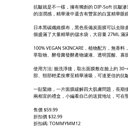
抗皺就是不一樣，擁有獨創的 DIP-Soft 
的澎潤感，精華液中還含有豐富的白芨精華眼鏡
日本黑碳纖維膜布，黑色長備炭面膜可以去除多
個盛滿了大量精華的儲水袋，大容量 27ML 
100% VEGAN SKINCARE，植物配方
莘取物、酵母菌發酵產物濾液、透明質酸、寡肽-1.
使用方法: 臉洗淨後，取出面膜敷在臉上約 3
部、頸部輕柔按摩至精華液吸，可達更佳的抗
一貼緊緻，一片面膜緩解四大肌膚問題，長期使
兩相宜的禮盒，小編看自己的送貨地址，可在聖
售價 $59.99
折扣價 $32.99
折扣碼: TOMMYMM12