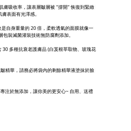
肌膚吸收率，讓表層皺層被 "撐開" 恢復到緊緻
肌膚表面有光澤感。
自身重量的 20 倍，柔軟透氣的面膜就像一
，雙層包裝滅菌灌裝技術無防腐劑添加。
 30 多種抗衰老護膚品 (白芨根莘取物、玻瑰花
多抗皺精華，請務必將袋內的剩餘精華液塗抹於臉
專注於無添加，讓你美的更安心~ 自用、送禮