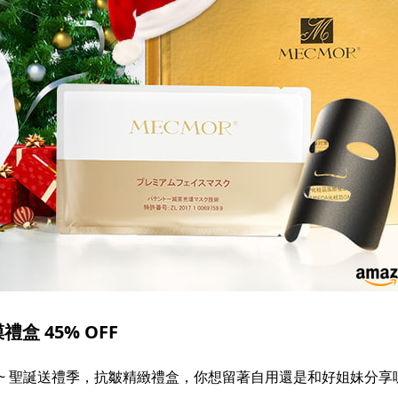
盒 45% OFF
在囉~ 聖誕送禮季，抗皺精緻禮盒，你想留著自用還是和好姐妹分享