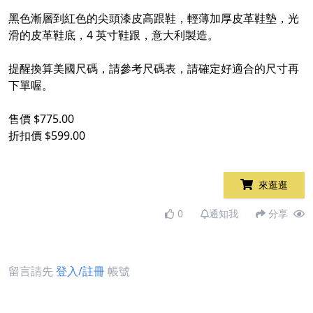
黑色漸層到紅色的尖頭漆皮高跟鞋，輕薄加厚皮革鞋墊，光
滑的皮革鞋底，4 英寸鞋跟，意大利製造。
提醒換算美國尺碼，請參考尺碼表，請確定好適合的尺寸再
下單喔。
售價 $775.00
折扣價 $599.00
來逛逛
0
通知我
分享
留言請先
登入/註冊
帳號