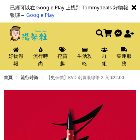
已經可以在 Google Play 上找到 Tommydeals 好物報
報囉～
Google Play
好物報
流行時
挖寶
生活攻
群
集運服
報
尚
趣
略
組
務
首頁
流行時尚
【史低價】KVD 刺青眼線筆 2 入 $22.00