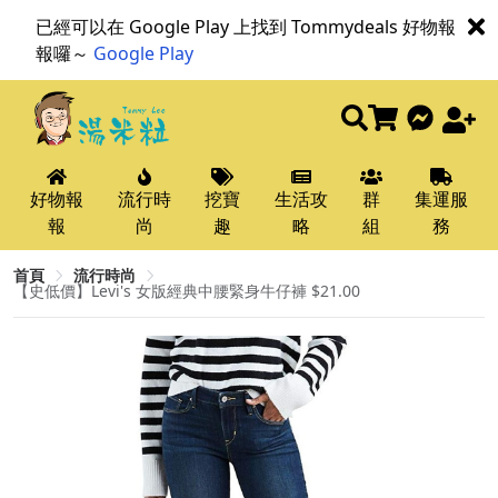
已經可以在 Google Play 上找到 Tommydeals 好物報
報囉～
Google Play
好物報
流行時
挖寶
生活攻
群
集運服
報
尚
趣
略
組
務
首頁
流行時尚
【史低價】Levi's 女版經典中腰緊身牛仔褲 $21.00