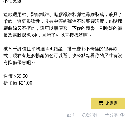
不怕見縫～
這款選用棉、聚酯纖維、黏膠纖維和彈性纖維製成，兼具了
柔軟、透氣跟彈性，具有中等的彈性不影響靈活度，略貼腿
顯曲線又不擠肉，還可以順便秀一下你的翹臀，剛剛好的褲
長想露腳踝也 ok，且髒了可以直接機洗唷～
破 5 千評價且平均達 4.4 顆星，搭什麼都不奇怪的經典款
式，現在有超多暢銷顏色可以選，快來點點看你的尺寸有沒
有降價優惠吧～
售價 $59.50
折扣價 $21.00
來逛逛
1
通知我
分享