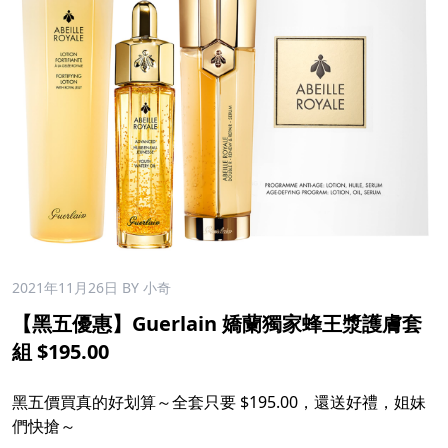
2021年11月26日
BY 小奇
【黑五優惠】Guerlain 嬌蘭獨家蜂王漿護膚套
組 $195.00
黑五價買真的好划算～全套只要 $195.00，還送好禮，姐妹
們快搶～