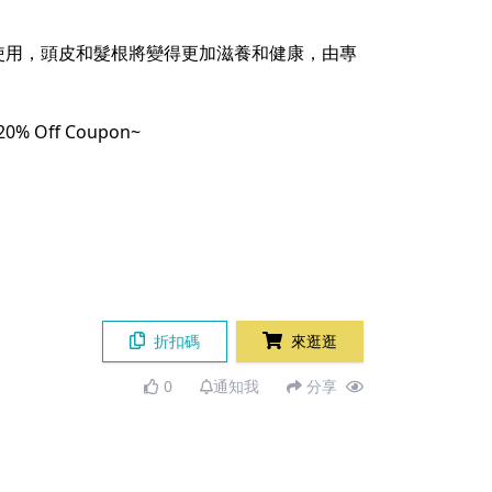
使用，頭皮和髮根將變得更加滋養和健康，由專
ff Coupon~
折扣碼
來逛逛
0
通知我
分享