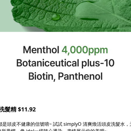
髮精 $11.92
都是頭皮不健康的信號唷~ 試試 simplyO 清爽煥活頭皮洗