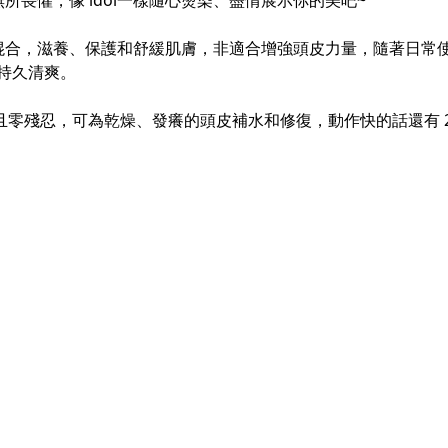
畏懼，像 idol一樣隨心燙染、盡情展示你的美吧~
混合，滋養、保護和舒緩肌膚，非適合增強頭皮力量，隨著日常
於持久清爽。
殘忍，可為乾燥、發癢的頭皮補水和修復，動作快的話還有 20% O