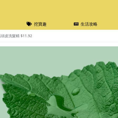
挖寶趣
生活攻略
頭皮洗髮精 $11.92