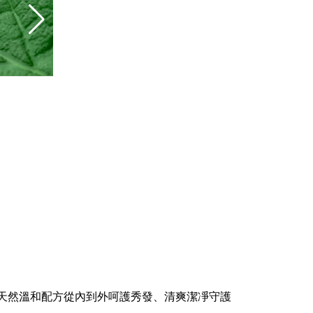
髮水，天然溫和配方從內到外呵護秀發、清爽潔凈守護