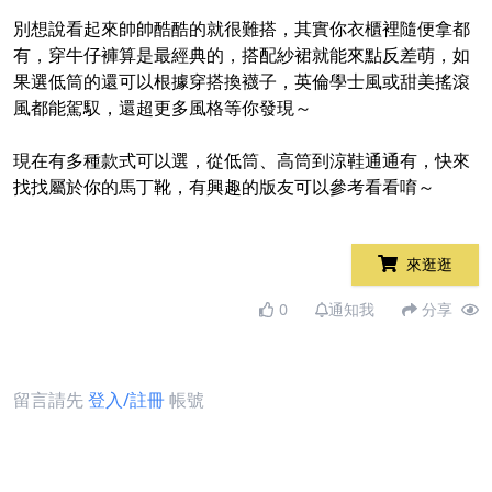
別想說看起來帥帥酷酷的就很難搭，其實你衣櫃裡隨便拿都
有，穿牛仔褲算是最經典的，搭配紗裙就能來點反差萌，如
果選低筒的還可以根據穿搭換襪子，英倫學士風或甜美搖滾
風都能駕馭，還超更多風格等你發現～
現在有多種款式可以選，從低筒、高筒到涼鞋通通有，快來
找找屬於你的馬丁靴，有興趣的版友可以參考看看唷～
來逛逛
0
通知我
分享
留言請先
登入/註冊
帳號