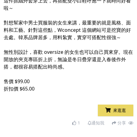
這件抓絨外套穿上去，再搭配雙小白鞋呼應一下就時尚好看
啦～
對想幫家中男士買服裝的女生來講，最重要的就是風格、面
料和工藝。針對這些點，Wconcept 這個網站可是挖寶的好
去處。韓系品牌居多，用料紮實，實穿可搭配性很強～
無性別設計，喜歡 oversize 的女生也可以自己買來穿。現在
開放的夾克專區折上折，無論是冬日疊穿還是入春後作外
搭，都很容易搭配出時尚感。
售價 $99.00
折扣價 $65.00
來逛逛
1
通知我
分享