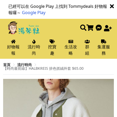
已經可以在 Google Play 上找到 Tommydeals 好物報
報囉～
Google Play
好物報
流行時
挖寶
生活攻
群
集運服
報
尚
趣
略
組
務
首頁
流行時尚
【時尚最前線】HALBKREIS 拚色抓絨外套 $65.00