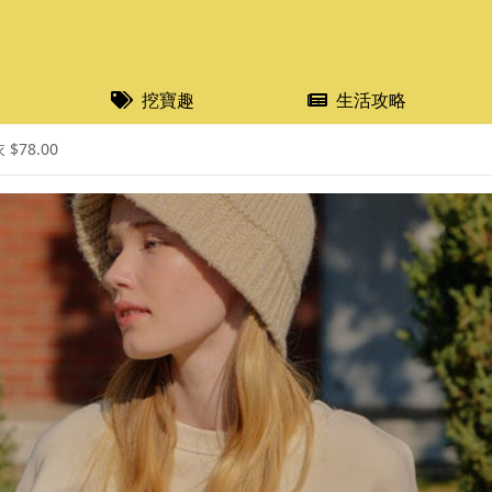
挖寶趣
生活攻略
$78.00