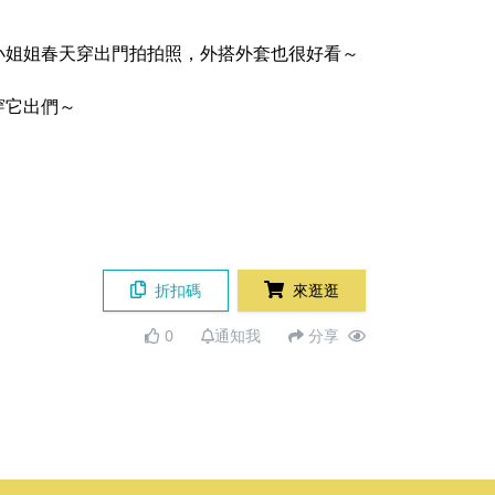
小姐姐春天穿出門拍拍照，外搭外套也很好看～
穿它出們～
折扣碼
來逛逛
0
通知我
分享