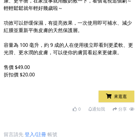
康、更平衡，在家沒事就用酸奶敷一下，看個電視追個劇～
輕輕鬆鬆就年輕好幾歲啦～
功效可以舒缓保濕，有提亮效果，一次使用即可補水、減少
紅腫並重新平衡皮膚的天然保護層。
容量為 100 毫升，約 9 成的人在使用後立即看到更柔軟、更
光滑、更水潤的皮膚，可以使你的膚質看起來更健康。
售價 $49.00
折扣價 $20.00
來逛逛
0
通知我
分享
留言請先
登入/註冊
帳號