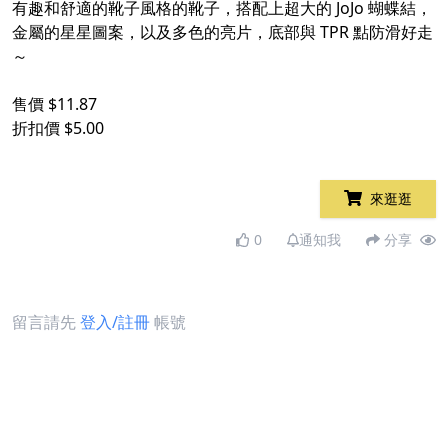
有趣和舒適的靴子風格的靴子，搭配上超大的 JoJo 蝴蝶結，
金屬的星星圖案，以及多色的亮片，底部與 TPR 點防滑好走
～
售價 $11.87
折扣價 $5.00
來逛逛
0
通知我
分享
留言請先
登入/註冊
帳號