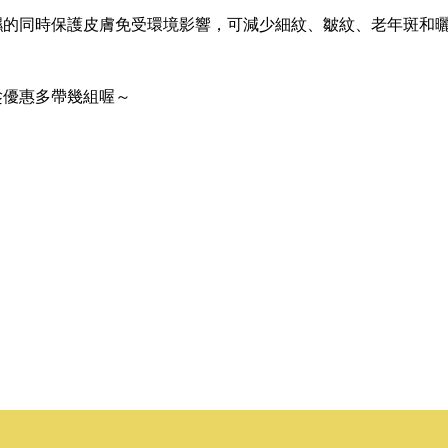
+ 在保濕的同時保護皮膚免受環境影響，可減少細紋、皺紋、老年斑
以趁優惠多帶幾組喔～