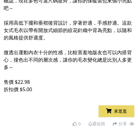
確認，現在多色可選尺碼挺齊，讓你的保暖裝也來個小亮點
吧～
採用高低下擺和垂褶後背設計，穿著舒適，手感舒適。這款
女式毛衣以帶有開放式細節的絞花針織中背為亮點，以隨和
的風格提供舒適度。
微透出運動內衣十分的性感，比較害羞地版友也可以內搭背
心，撞色出不同的層次感，讓你的毛衣變化總是比別人多更
多～
售價 $22.98
折扣價 $5.00
來逛逛
0
通知我
分享