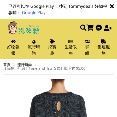
已經可以在 Google Play 上找到 Tommydeals 好物報
報囉～
Google Play
好物報
流行時
挖寶
生活攻
群
集運服
報
尚
趣
略
組
務
首頁
流行時尚
【背殺小巧思】Time and Tru 女式針織毛衣 $5.00