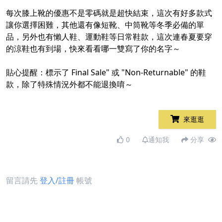
每次膝上靴的優惠不是零碼就是超快結束，這次有好多款式
讓你選擇困難，其他還有像短靴、中筒靴等冬季必備的單
品，另外也有懶人鞋、運動鞋等日常鞋款，這次連春夏要穿
的涼鞋也有到場，快來看看哪一雙寫了你的名字～
貼心提醒：標示了 Final Sale" 或 "Non-Returnable" 的鞋
款，除了特殊情況外都不能退換唷～
來逛逛
0
通知我
分享
留言請先
登入/註冊
帳號