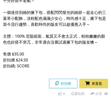
十分好搭不老氣～
一個迷你別緻的腋下包，搭配閃閃發光的細節～超走心的三
葉草小配飾，淡粉配色滿滿少女心，時尚感十足，腋下包是
當今流行趨勢，喜歡時尚的版友可以趁優惠入手～
主體：100% 尼龍緞面，氣質又不會太正式，粉粉嫩嫩的顏
色也好搭不突兀，非常適合沒嘗試過腋下包的版友噢～
售價 $35.00
折扣價 $24.50
折扣碼: SCORE
折扣碼
來逛逛
0
通知我
分享