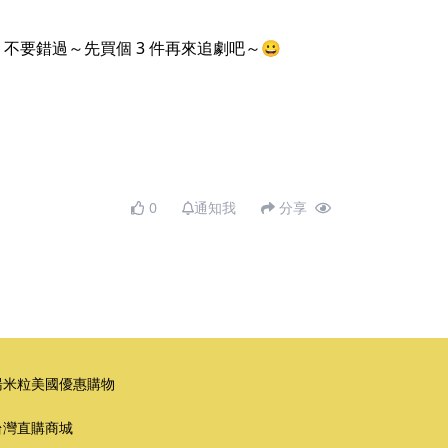
折扣，不要錯過～先買個 3 件再來追劇吧～😀
0
通知我
分享
湯米粒美國優惠購物
台灣直購商城