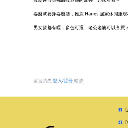
算趁連假買幾瓶啤酒跟阿娜答一起來看看～
耍廢就要穿耍廢裝，推薦 Hanes 居家休閒服現在除
男女款都有喔，多色可選，老公老婆可以各買 
留言請先
登入/註冊
帳號
【
【